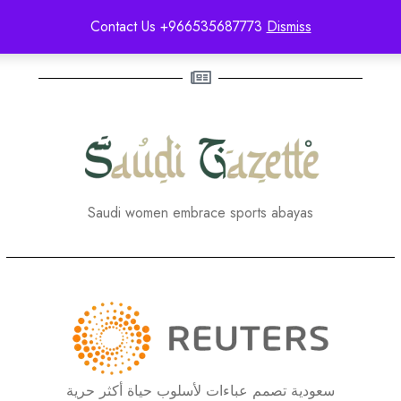
EMAN JOHARJY IN PRESS
Contact Us +966535687773
Dismiss
Saudi women embrace sports abayas
سعودية تصمم عباءات لأسلوب حياة أكثر حرية